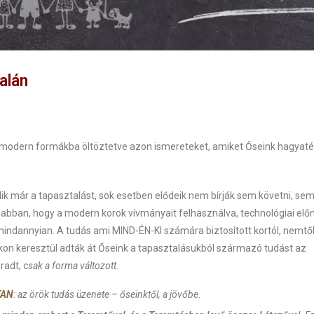
dalán
tuk modern formákba öltöztetve azon ismereteket, amiket Őseink hagyat
lik már a tapasztalást, sok esetben elődeik nem bírják sem követni, se
 abban, hogy a modern korok vívmányait felhasználva, technológiai elő
ndannyian. A tudás ami MIND-ÉN-KI számára biztosított kortól, nemtől
rokon keresztül adták át Őseink a tapasztalásukból származó tudást az
adt, c
sak a forma változott.
TAN
: az örök tudás üzenete – őseinktől, a jövőbe.