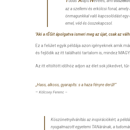
T
A
N
udás
lapú
evelés, ami
összeköt
az a szellemi és erkölcsi fonal, amely
önmagunkkal való kapcsolódást egy 
emel, véd és összekapcsol.
"Aki a rÉGit ápolgatva ismeri meg az újat, csak az vá
Ez a felület egyik példája azon igényeknek amik már
és fejlődik az itt található tartalom is, mindez MAG
Az itt eltöltött időhöz adjon az élet sok jókedvet, 
„
Hass, alkoss, gyarapíts: s a haza fényre derűl!”
–
Kölcsey Ferenc
–
Köszönetnyilvánítás az inspirációkért, a péld
nyugalmazott egyetemi TANárának, a tudomán