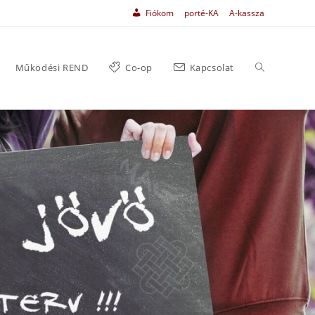
Fiókom
porté-KA
A-kassza
Működési REND
Co-op
Kapcsolat