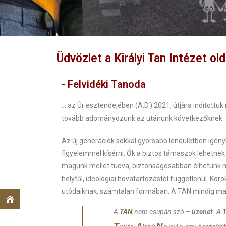
Üdvözlet a Királyi Tan Intézet ol
- Felvidéki Tanoda
… az Úr esztendejében (A.D.) 2021, útjára indítot
tovább adományozunk az utánunk következőknek.
Az új generációk sokkal gyorsabb lendületben igény
figyelemmel kísérni. Ők a biztos támaszok lehetnek
magunk mellet tudva, biztonságosabban élhetünk mi
helytől, ideológiai hovatartozástól függetlenül. Ko
utódaiknak, számtalan formában. A TAN mindig mar
A
TAN
nem csupán szó –
üzenet
. A