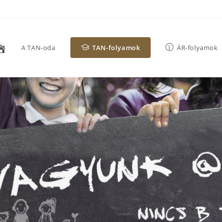
A TAN-oda
TAN-folyamok
ÁR-folyamok