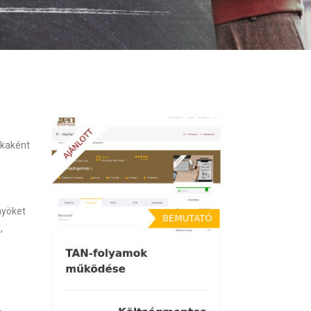
ékaként
m
nyöket
,