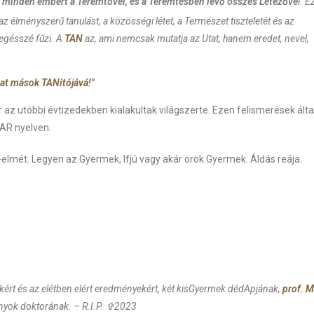
 minden embert a Teremtővel, és a Teremtésben levő összes Létezőve
l. E
 az élményszerű tanulást, a közösségi létet, a Természet tiszteletét és az
egésszé fűzi. A
TAN
az, ami nemcsak mutatja az Utat, hanem eredet, nevel,
lhat mások TANítójává!"
 az utóbbi évtizedekben kialakultak világszerte. Ezen felismerések álta
YAR nyelven.
tűr-elmét. Legyen az Gyermek, Ifjú vagy akár örök Gyermek. Áldás reája.
ákért és az elétben elért eredményekért, két kisGyermek dédApjának,
prof. M
yok doktorának. – R.I.P. ✞2023