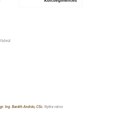
z
l bővül
gr. Ing. Baráth András, CSc.
Nyitra város