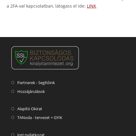
a 2FA-val kapcsolatban, látogass el ide:
LINK
Partnerek - Segítőink
Hozzájárulások
Alapító Okirat
TANoda - tervezet + GYIK
Jogi nyilatkozat