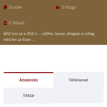
0
Lecke
0
Vizsga
0
TANuló
kÉSZ lesz ez a rÉSZ is ... szÉPen, lassan, ahogyan a csillag
mEGYen az ÉGen ...
Áttekintés
TANmenet
TANár