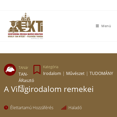
Menü
Kategória
TANár
Irodalom
|
Művészet
|
TUDOMÁNY
TAN-
ÁRasztó
A Világirodalom remekei
KTi
Élettartamú Hozzáférés
Haladó