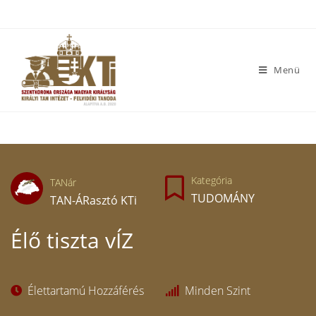
Menü
Kategória
TANár
TUDOMÁNY
TAN-ÁRasztó KTi
Élő tiszta vÍZ
Élettartamú Hozzáférés
Minden Szint