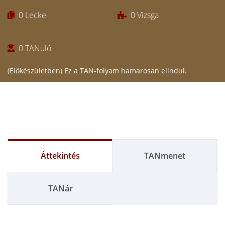
0
Lecke
0
Vizsga
0
TANuló
(Előkészületben) Ez a TAN-folyam hamarosan elindul.
Áttekintés
TANmenet
TANár