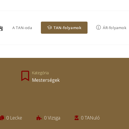
A TAN-oda
TAN-folyamok
ÁR-folyamok
Kategória
Mesterségek
0
Lecke
0
Vizsga
0
TANuló