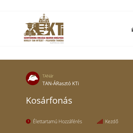
TANár
TAN-ÁRasztó KTi
Kosárfonás
Élettartamú Hozzáférés
Kezdő