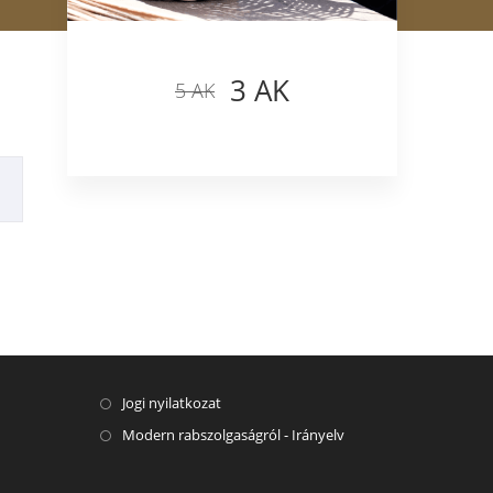
3 AK
5 AK
Jogi nyilatkozat
Modern rabszolgaságról - Irányelv