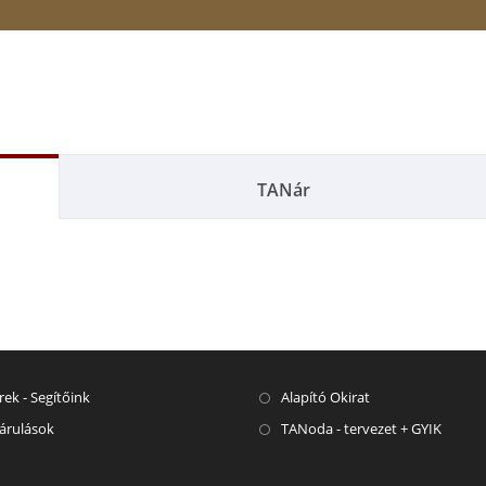
TANár
rek - Segítőink
Alapító Okirat
árulások
TANoda - tervezet + GYIK