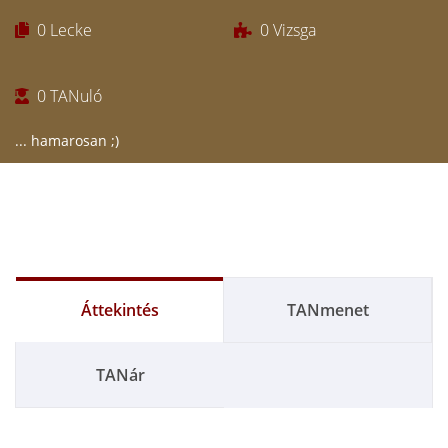
0
Lecke
0
Vizsga
0
TANuló
... hamarosan ;)
Áttekintés
TANmenet
TANár