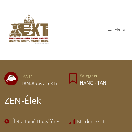
Menü
Kategória
TANár
HANG - TAN
TAN-ÁRasztó KTi
ZEN-Élek
Élettartamú Hozzáférés
Minden Szint