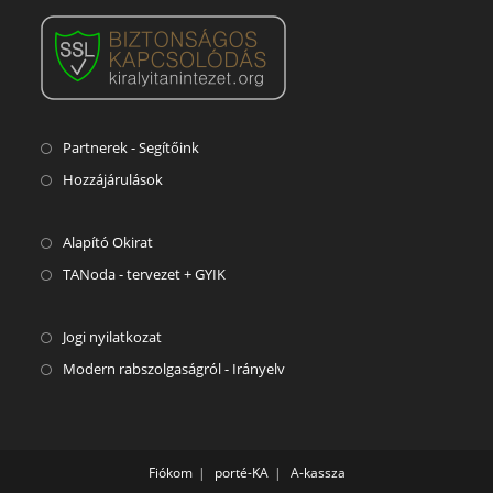
Partnerek - Segítőink
Hozzájárulások
Alapító Okirat
TANoda - tervezet + GYIK
Jogi nyilatkozat
Modern rabszolgaságról - Irányelv
Fiókom
porté-KA
A-kassza