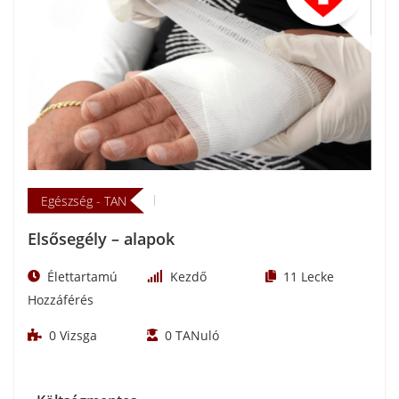
Egészség - TAN
Elsősegély – alapok
Élettartamú
Kezdő
11
Lecke
Hozzáférés
0
Vizsga
0
TANuló