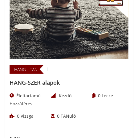
HANG - TAN
HANG-SZER alapok
Élettartamú
Kezdő
0
Lecke
Hozzáférés
0
Vizsga
0
TANuló