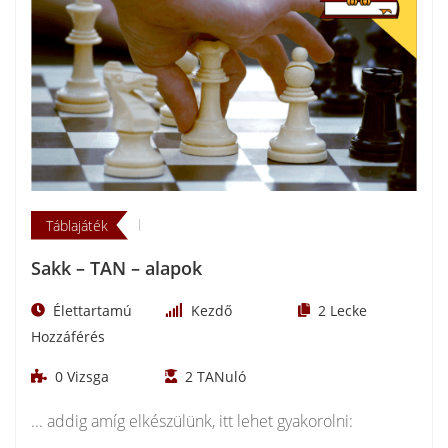
Táblajáték
Sakk – TAN – alapok
Élettartamú
Kezdő
2
Lecke
Hozzáférés
0
Vizsga
2
TANuló
... addig amíg elkészülünk, itt lehet gyakorolni: