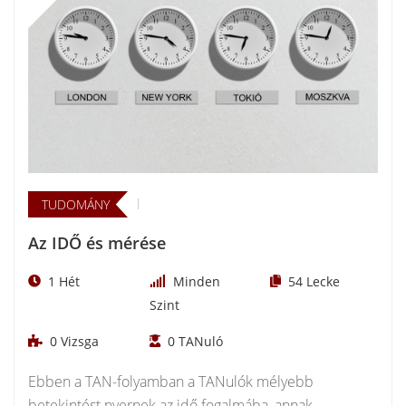
TUDOMÁNY
Az IDŐ és mérése
1 Hét
Minden
54
Lecke
Szint
0
Vizsga
0
TANuló
Ebben a TAN-folyamban a TANulók mélyebb
betekintést nyernek az idő fogalmába, annak