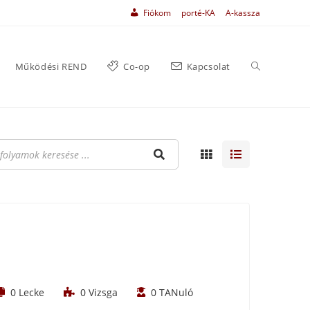
Fiókom
porté-KA
A-kassza
Működési REND
Co-op
Kapcsolat
0
Lecke
0
Vizsga
0
TANuló