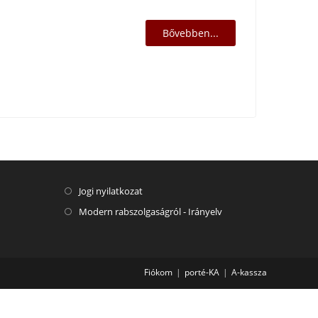
Bővebben...
Jogi nyilatkozat
Modern rabszolgaságról - Irányelv
Fiókom
porté-KA
A-kassza