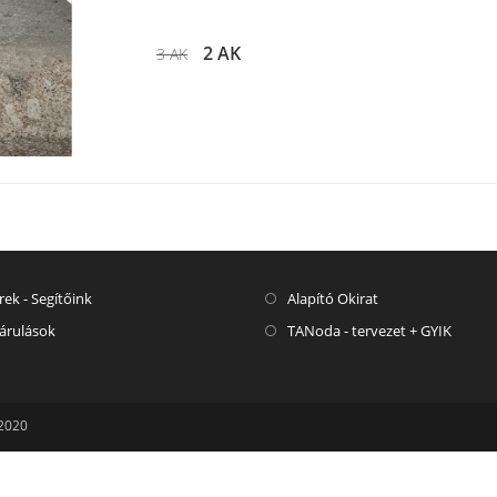
2 AK
3 AK
rek - Segítőink
Alapító Okirat
árulások
TANoda - tervezet + GYIK
 2020