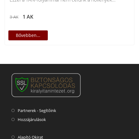
világában megtalálható rengeteg…
1 AK
3 AK
Bővebben...
Partnerek - Segítőink
Hozzájárulások
Alapító Okirat