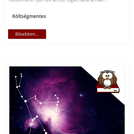
történetébe, fizikai és…
Költségmentes
Bővebben...