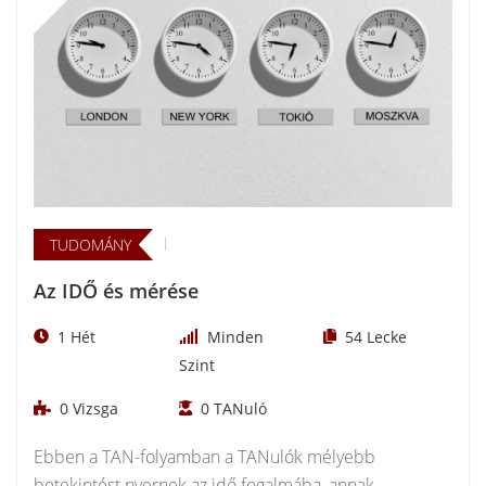
TUDOMÁNY
Az IDŐ és mérése
1 Hét
Minden
54
Lecke
Szint
0
Vizsga
0
TANuló
Ebben a TAN-folyamban a TANulók mélyebb
betekintést nyernek az idő fogalmába, annak