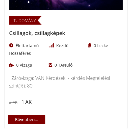
TUDOMÁNY
Csillagok, csillagképek
Élettartamú
Kezdő
0
Lecke
Hozzáférés
0
Vizsga
0
TANuló
Záróvizsga: VAN Kérdések: - kérdés Megfelelési
szint(%): 80
1 AK
2 AK
Bővebben...