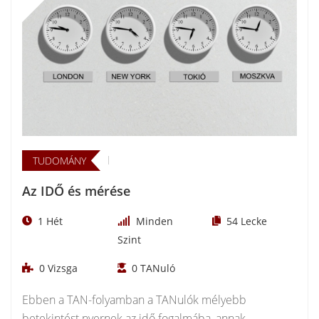
TUDOMÁNY
Az IDŐ és mérése
1 Hét
Minden
54
Lecke
Szint
0
Vizsga
0
TANuló
Ebben a TAN-folyamban a TANulók mélyebb
betekintést nyernek az idő fogalmába, annak