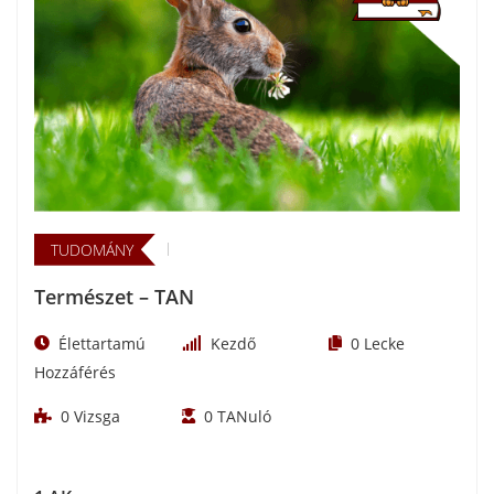
TUDOMÁNY
Természet – TAN
Élettartamú
Kezdő
0
Lecke
Hozzáférés
0
Vizsga
0
TANuló