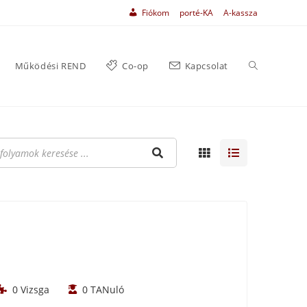
Fiókom
porté-KA
A-kassza
Működési REND
Co-op
Kapcsolat
0
Vizsga
0
TANuló