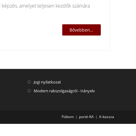
i képzés, amelyet teljesen kezdők számára
Bővebben...
Jogi nyilatkozat
Modern rabszolgaságról - Irányelv
Fiókom
porté-KA
A-kassza