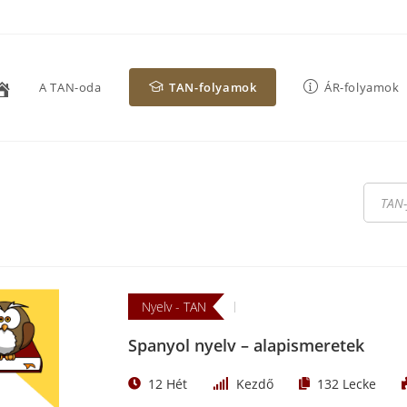
A TAN-oda
TAN-folyamok
ÁR-folyamok
Nyelv - TAN
Spanyol nyelv – alapismeretek
12 Hét
Kezdő
132
Lecke