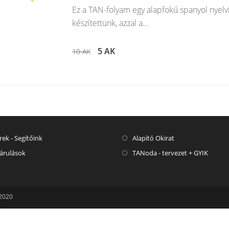
Ez a TAN-folyam egy alapfokú spanyol nyelv
készítettünk, azzal a…
5 AK
10 AK
rek - Segítőink
Alapító Okirat
árulások
TANoda - tervezet + GYIK
 2020