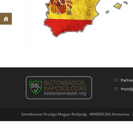
Partne
Hozzáj
Szentkorona Országa Magyar Királyság - MINDEN JOG fenntartva -