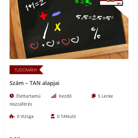
TUDOMÁNY
Szám – TAN alapjai
Élettartamú
Kezdő
5
Lecke
Hozzáférés
0
Vizsga
0
TANuló