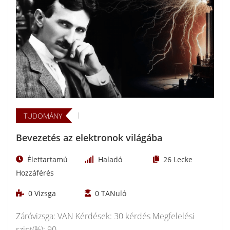
TUDOMÁNY
Bevezetés az elektronok világába
Élettartamú
Haladó
26
Lecke
Hozzáférés
0
Vizsga
0
TANuló
Záróvizsga: VAN Kérdések: 30 kérdés Megfelelési
szint(%): 90