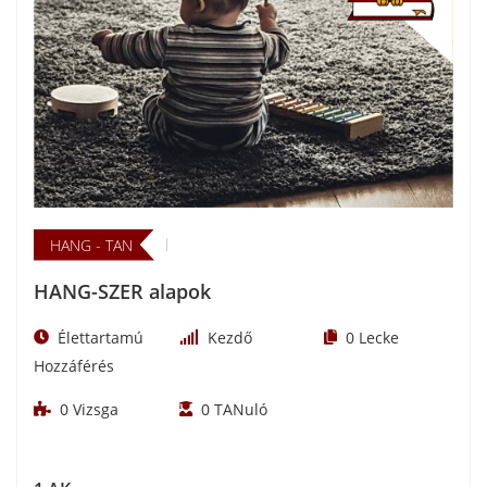
HANG - TAN
HANG-SZER alapok
Élettartamú
Kezdő
0
Lecke
Hozzáférés
0
Vizsga
0
TANuló