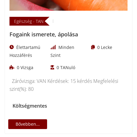
Egészség - TAN
Fogaink ismerete, ápolása
Élettartamú
Minden
0
Lecke
Hozzáférés
Szint
0
Vizsga
0
TANuló
Záróvizsga: VAN Kérdések: 15 kérdés Megfelelési
szint(%): 80
Költségmentes
Bővebben...