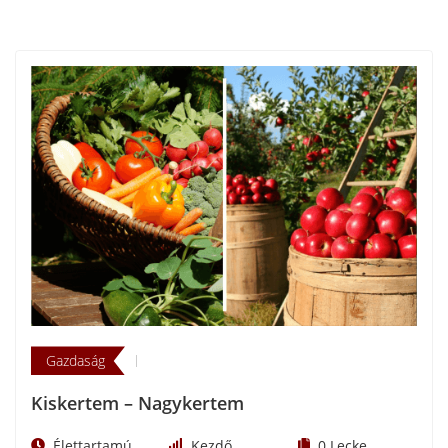
Gazdaság
Kiskertem – Nagykertem
Élettartamú
Kezdő
0
Lecke