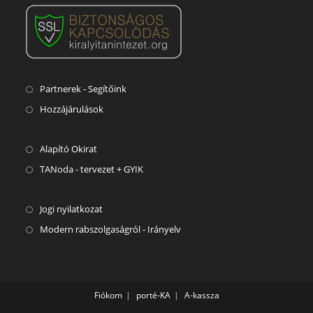
Partnerek - Segítőink
Hozzájárulások
Alapító Okirat
TANoda - tervezet + GYIK
Jogi nyilatkozat
Modern rabszolgaságról - Irányelv
Fiókom
porté-KA
A-kassza