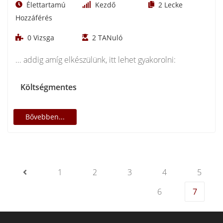
Élettartamú
Kezdő
2
Lecke
Hozzáférés
0
Vizsga
2
TANuló
... addig amíg elkészülünk, itt lehet gyakorolni:
Költségmentes
Bővebben...
1
2
3
4
5
6
7