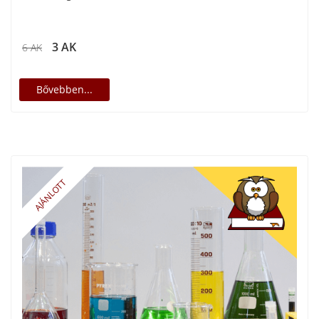
3 AK
6 AK
Bővebben...