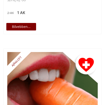
1 AK
2 AK
Bővebben...