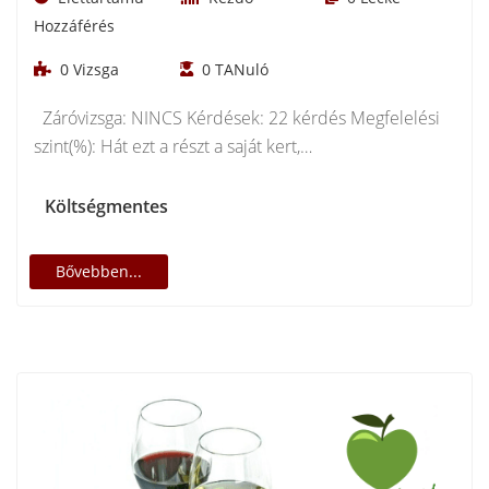
Hozzáférés
0
Vizsga
0
TANuló
Záróvizsga: NINCS Kérdések: 22 kérdés Megfelelési
szint(%): Hát ezt a részt a saját kert,…
Költségmentes
Bővebben...