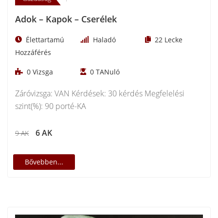
Adok – Kapok – Cserélek
Élettartamú
Haladó
22
Lecke
Hozzáférés
0
Vizsga
0
TANuló
Záróvizsga: VAN Kérdések: 30 kérdés Megfelelési
szint(%): 90 porté-KA
6 AK
9 AK
Bővebben...