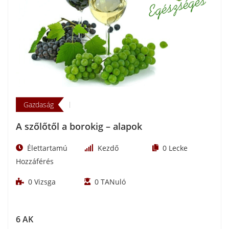
Gazdaság
A szőlőtől a borokig – alapok
Élettartamú
Kezdő
0
Lecke
Hozzáférés
0
Vizsga
0
TANuló
6 AK