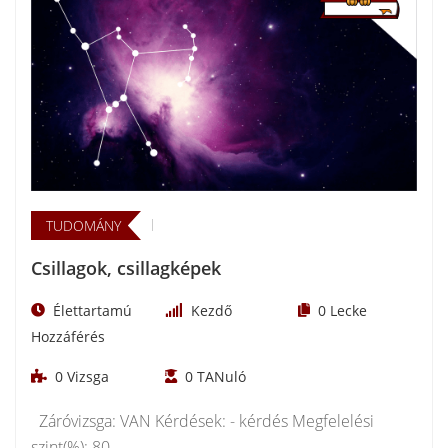
TUDOMÁNY
Csillagok, csillagképek
Élettartamú
Kezdő
0
Lecke
Hozzáférés
0
Vizsga
0
TANuló
Záróvizsga: VAN Kérdések: - kérdés Megfelelési
szint(%): 80