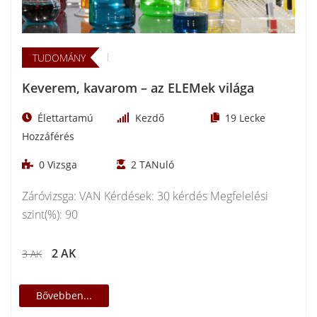
TUDOMÁNY
Keverem, kavarom – az ELEMek világa
Élettartamú
Kezdő
19
Lecke
Hozzáférés
0
Vizsga
2
TANuló
Záróvizsga: VAN Kérdések: 30 kérdés Megfelelési
szint(%): 90
2 AK
3 AK
Bővebben...