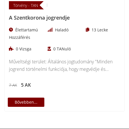
Törvény - TAN
A Szentkorona jogrendje
Élettartamú
Haladó
13
Lecke
Hozzáférés
0
Vizsga
0
TANuló
Műveltségi terület: Általános jogtudomány "Minden
jogrend történelmi funkciója, hogy megvédje és
gyarapítsa azt a 'nemzettestet',…
5 AK
7 AK
Bővebben...