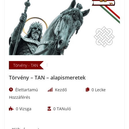
Törvény - TAN
Törvény – TAN – alapismeretek
Élettartamú
Kezdő
0
Lecke
Hozzáférés
0
Vizsga
0
TANuló